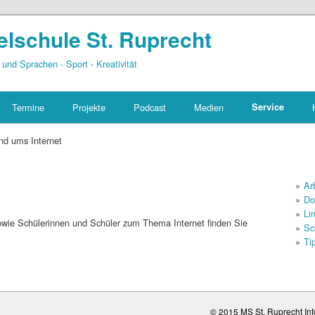
elschule St. Ruprecht
 und Sprachen - Sport - Kreativität
Termine
Projekte
Podcast
Medien
Service
nd ums Internet
Ar
Do
Li
sowie Schülerinnen und Schüler zum Thema Internet finden Sie
Sc
Ti
© 2015 MS St. Ruprecht Info