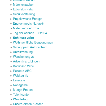
Märchenzauber
Exkursion 4abc
Schulvorstellung
Projektwoche Energie
Energy meets Nature®
Malen mit der Erde
Tag der offenen Tür 2024
Schikurs 2abc
Weihnachtliche Begegnungen
Schnuppern Autozentrum
Abfalltrennung
Wandzeitung 2c
Adventkranz binden
Bookolino 2abc
Rezepte ABC
Waldtag 1b
Lesecafe
Notlagerbau
Mutige Frauen
Talentcenter
Wandertag
Unsere ersten Klassen