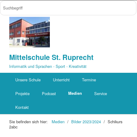
Mittelschule St. Ruprecht
Informatik und Sprachen - Sport - Kreativität
Unsere Schule
Unterricht
Termine
Projekte
Podcast
Medien
Service
Kontakt
Sie befinden sich hier:
Medien
/
Bilder 2023/2024
/
Schikurs
2abc