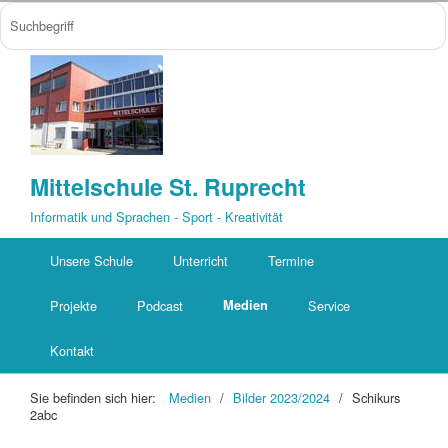
Mittelschule St. Ruprecht
Informatik und Sprachen - Sport - Kreativität
Unsere Schule
Unterricht
Termine
Projekte
Podcast
Medien
Service
Kontakt
Sie befinden sich hier:
Medien
/
Bilder 2023/2024
/
Schikurs
2abc