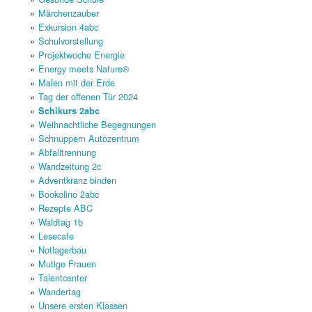
Märchenzauber
Exkursion 4abc
Schulvorstellung
Projektwoche Energie
Energy meets Nature®
Malen mit der Erde
Tag der offenen Tür 2024
Schikurs 2abc
Weihnachtliche Begegnungen
Schnuppern Autozentrum
Abfalltrennung
Wandzeitung 2c
Adventkranz binden
Bookolino 2abc
Rezepte ABC
Waldtag 1b
Lesecafe
Notlagerbau
Mutige Frauen
Talentcenter
Wandertag
Unsere ersten Klassen