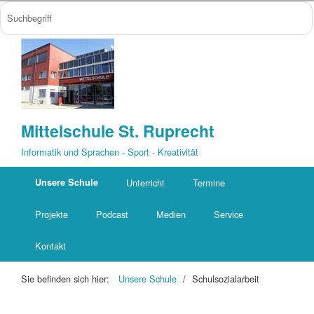
Mittelschule St. Ruprecht
Informatik und Sprachen - Sport - Kreativität
Unsere Schule
Unterricht
Termine
Projekte
Podcast
Medien
Service
Kontakt
Sie befinden sich hier:
Unsere Schule
/
Schulsozialarbeit